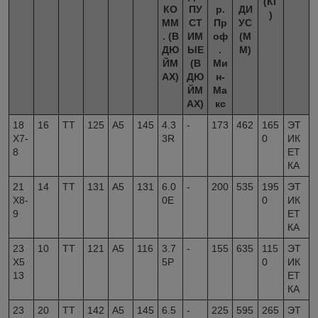
(КГ
КО
ПУ
р.
ДИ
)
ММ
СТ
Пр
УС
. (В
ИМ
оф
(M
ДЮ
ЫЕ
.
M)
ЙМ
(В
Ми
АХ)
ДЮ
н-
ЙМ
Ма
АХ)
кс
18
16
TT
125
A5
145
4.3
-
173
462
165
ЭТ
X7-
3R
0
ИК
8
ЕТ
КА
21
14
TT
131
A5
131
6.0
-
200
535
195
ЭТ
X8-
0E
0
ИК
9
ЕТ
КА
23
10
TT
121
A5
116
3.7
-
155
635
115
ЭТ
X5
5P
0
ИК
13
ЕТ
КА
23
20
TT
142
A5
145
6.5
-
225
595
265
ЭТ