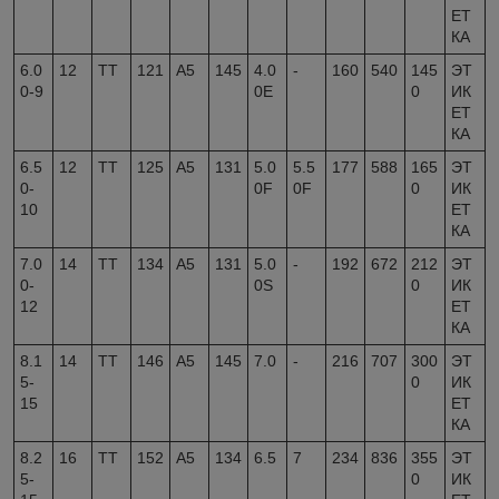
ЕТ
КА
6.0
12
TT
121
A5
145
4.0
-
160
540
145
ЭТ
0-9
0E
0
ИК
ЕТ
КА
6.5
12
TT
125
A5
131
5.0
5.5
177
588
165
ЭТ
0-
0F
0F
0
ИК
10
ЕТ
КА
7.0
14
TT
134
A5
131
5.0
-
192
672
212
ЭТ
0-
0S
0
ИК
12
ЕТ
КА
8.1
14
TT
146
A5
145
7.0
-
216
707
300
ЭТ
5-
0
ИК
15
ЕТ
КА
8.2
16
TT
152
A5
134
6.5
7
234
836
355
ЭТ
5-
0
ИК