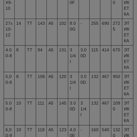
X9-
0F
0
ИК
10
ЕТ
КА
27x
14
TT
143
A5
102
8.0
-
255
690
272
ЭТ
10-
0G
5
ИК
12
ЕТ
КА
4.0
8
TT
94
A5
131
3
3.0
115
414
670
ЭТ
0-8
1/4
0D
ИК
I
ЕТ
КА
5,0
8
TT
106
A5
120
3
3.0
132
467
950
ЭТ
0-8
1/4
0D
ИК
I
ЕТ
КА
5.0
10
TT
111
A5
145
3.0
3
132
467
109
ЭТ
0-8
0D
1/4
0
ИК
I
ЕТ
КА
6,0
10
TT
118
A5
123
4,0
-
160
540
132
ЭТ
0-9
0E
0
ИК