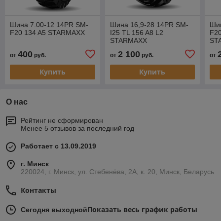
Шина 7.00-12 14PR SM-
Шина 16,9-28 14PR SM-
Шин
F20 134 A5 STARMAXX
I25 TL 156 A8 L2
F20
STARMAXX
ST
400
2 100
от
руб.
от
руб.
от
Купить
Купить
О нас
Рейтинг не сформирован
Менее 5 отзывов за последний год
Работает с 13.09.2019
г. Минск
220024, г. Минск, ул. Стебенёва, 2А, к. 20, Минск, Беларусь
Контакты
Показать весь график работы
Сегодня выходной