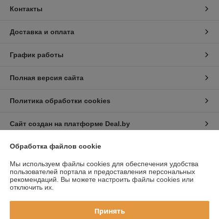
Контакты
Доставка и оплата
График работы
Полная версия сайта
Политика обработки cookies
Сайт создан на платформе Deal.by
Обработка файлов cookie
Информация для покупателя
Мы используем файлы cookies для обеспечения удобства
Юридическое лицо:
ООО «БелАгроТайер»
пользователей портала и предоставления персональных
Республика Беларусь, Октябрьский район, г. Минск, ул. Стебенёва, дом
рекомендаций.
Вы можете настроить файлы cookies или
2, корп. 8, пом. 38
отключить их.
Регистрационный номер ЕГР: 193285257
Принять
УНП: 193285257