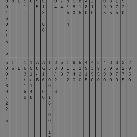
0
8
L
5
6
5
G
0
7
8
5
8
4
2
0
3
1
9
0
1
5
1
4
4
/
8
1
8
1
9
9
7
2
/
3
5
0
5
0
0
5
5
5
0
6
.
.
0
0
4
-
0
1
5
.
5
5
1
T
1
1
A
A
1
3
5
1
6
5
4
4
3
4
3
3
3
2
0
6
L
6
5
8
G
5
8
0
1
1
2
9
3
9
5
9
6
2
9
0
3
1
/
1
.
/
3
7
4
2
1
9
5
9
0
7
7
5
/
/
/
B
6
0
2
2
0
0
5
0
0
0
0
0
5
0
6
1
1
.
0
.
0
5
4
0
,
6
-
9
8
0
1
2
6
2
.
.
0
5
0
,
1