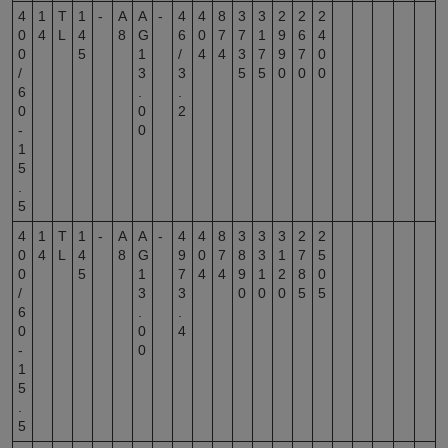
4
1
T
1
-
A
A
-
4
4
8
3
3
2
2
2
0
4
L
4
8
G
6
0
7
7
1
9
6
4
0
5
1
/
4
4
3
7
9
7
0
/
3
3
5
5
0
0
0
6
.
.
0
0
2
-
0
1
5
.
5
4
1
T
1
-
A
A
-
4
4
8
3
3
3
2
2
0
4
L
4
8
G
9
0
7
8
3
1
7
5
0
5
1
7
4
4
9
1
2
8
0
/
3
3
0
0
0
5
5
6
.
.
0
0
4
-
0
1
5
.
5