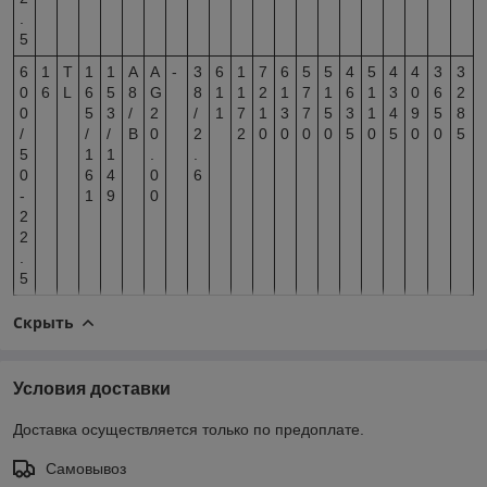
.
5
6
1
T
1
1
A
A
-
3
6
1
7
6
5
5
4
5
4
4
3
3
0
6
L
6
5
8
G
8
1
1
2
1
7
1
6
1
3
0
6
2
0
5
3
/
2
/
1
7
1
3
7
5
3
1
4
9
5
8
/
/
/
B
0
2
2
0
0
0
0
5
0
5
0
0
5
5
1
1
.
.
0
6
4
0
6
-
1
9
0
2
2
.
5
Скрыть
Условия доставки
Доставка осуществляется только по предоплате.
Самовывоз