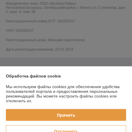
Юридическое лицо:
ООО «БелАгроТайер»
Республика Беларусь, Октябрьский район, г. Минск, ул. Стебенёва, дом
2, корп. 8, пом. 38
Регистрационный номер ЕГР: 193285257
УНП: 193285257
Регистрационный орган: Минский горисполком
Дата регистрации компании: 22.07.2019
Обработка файлов cookie
Мы используем файлы cookies для обеспечения удобства
пользователей портала и предоставления персональных
рекомендаций.
Вы можете настроить файлы cookies или
отключить их.
Принять
Отклонить