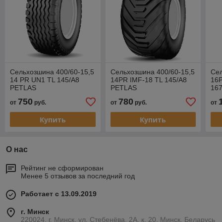
Сельхозшина 400/60-15,5
Сельхозшина 400/60-15,5
Сел
14 PR UN1 TL 145/A8
14PR IMF-18 TL 145/A8
16P
PETLAS
PETLAS
16
750
780
от
руб.
от
руб.
от
Купить
Купить
О нас
Рейтинг не сформирован
Менее 5 отзывов за последний год
Работает с 13.09.2019
г. Минск
220024, г. Минск, ул. Стебенёва, 2А, к. 20, Минск, Беларусь