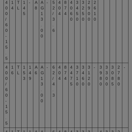
4
1
T
1
-
A
A
-
5
4
8
4
3
3
2
2
0
4
L
4
8
G
2
0
7
0
4
2
9
6
0
5
1
/
4
4
6
5
5
0
1
/
3
3
0
0
0
0
0
6
.
.
0
0
6
-
0
1
5
.
5
4
1
T
1
1
A
A
-
6
4
8
4
3
3
3
-
3
3
3
2
-
0
6
L
5
4
6
G
2
0
7
4
7
4
1
9
3
0
7
0
3
9
1
/
4
4
7
1
6
2
8
0
8
8
/
3
4
5
0
0
0
0
0
5
0
6
.
.
0
0
3
-
0
1
5
.
5
4
1
T
1
1
A
A
-
6
4
8
4
3
3
3
-
4
3
3
2
-