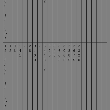
8
2
0
-
1
5
.
3
R
F
1
1
T
1
-
A
9
-
5
3
8
3
3
2
2
2
2
2
L
4
8
.
4
2
4
6
0
8
6
3
.
1
0
/
0
5
0
6
8
7
2
5
0
3
5
5
5
5
0
/
.
8
7
0
-
1
5
.
3
R
F