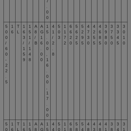
7
.
0
0
5
1
T
1
1
A
A
1
4
5
1
6
5
5
4
4
4
3
3
3
3
0
6
L
6
5
8
G
5
1
0
1
6
6
2
7
2
6
9
7
3
0
0
3
1
/
1
.
/
3
7
2
2
9
3
5
8
8
5
4
1
/
/
/
B
6
0
2
2
0
5
5
0
5
5
0
0
5
0
6
1
1
.
0
.
0
5
4
0
,
8
-
9
8
0
1
2
6
2
.
.
0
5
0
,
1
7
.
0
0
5
1
T
1
1
A
A
1
4
5
1
6
5
5
4
4
4
4
3
3
3
0
6
L
6
5
8
G
5
4
0
1
8
8
4
8
3
8
1
8
4
1