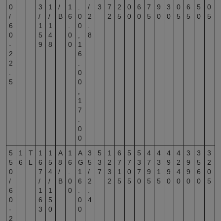
0
3
1
/
1
.
/
3
7
2
0
6
7
9
3
0
6
5
0
/
/
/
B
6
0
2
2
5
0
0
5
0
0
5
5
0
5
6
1
1
.
0
.
0
5
4
0
,
8
-
9
8
0
1
2
6
2
.
.
0
5
0
,
1
7
.
0
0
5
1
T
1
1
A
1
A
3
5
1
6
5
5
4
4
4
4
3
3
3
5
6
L
6
5
8
6
G
5
3
2
7
7
3
7
3
9
2
9
5
2
0
7
4
/
.
1
/
7
3
1
0
7
9
1
9
4
9
6
0
/
/
/
B
0
6
2
2
5
5
0
5
5
0
0
0
0
5
6
1
1
0
.
.
0
6
5
0
4
-
3
0
0
2