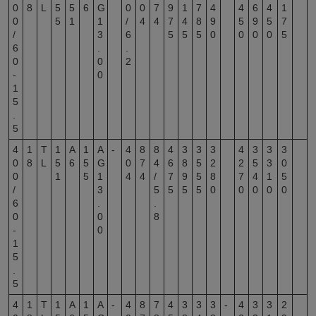
0
8
L
5
5
6
G
0
0
7
9
1
7
4
4
6
4
1
0
5
1
1
/
4
4
7
4
8
9
5
9
5
7
/
3
6
5
5
5
0
0
0
0
5
6
.
.
0
0
2
-
0
1
5
.
5
4
1
T
1
A
1
A
-
4
8
8
4
3
3
3
4
3
3
3
0
8
L
5
6
5
G
0
7
4
6
8
5
2
2
5
3
0
0
1
5
1
4
4
/
7
9
5
8
7
4
1
5
/
3
5
5
5
5
0
0
0
0
0
6
.
.
0
0
8
-
0
1
5
.
5
4
1
T
1
A
1
A
-
4
8
7
4
3
3
3
-
4
3
3
2