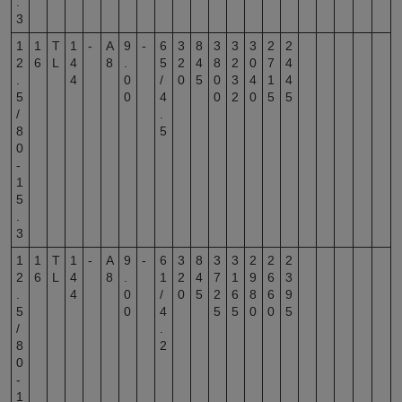
.
3
1
1
T
1
-
A
9
-
6
3
8
3
3
3
2
2
2
6
L
4
8
.
5
2
4
8
2
0
7
4
.
4
0
/
0
5
0
3
4
1
4
5
0
4
0
2
0
5
5
/
.
8
5
0
-
1
5
.
3
1
1
T
1
-
A
9
-
6
3
8
3
3
2
2
2
2
6
L
4
8
.
1
2
4
7
1
9
6
3
.
4
0
/
0
5
2
6
8
6
9
5
0
4
5
5
0
0
5
/
.
8
2
0
-
1