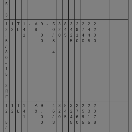
5
.
3
1
1
T
1
-
A
9
-
5
3
8
3
2
2
2
2
2
2
L
4
8
.
0
2
4
4
9
7
4
2
.
1
0
/
0
5
2
1
4
4
0
5
0
3
5
0
0
5
0
/
.
8
4
0
-
1
5
.
3
R
F
1
1
T
1
-
A
9
-
4
3
8
3
2
2
2
2
2
2
L
4
8
.
6
2
4
2
7
5
3
0
.
1
0
/
0
5
4
6
9
1
7
5
0
3
5
0
5
5
8
/
.