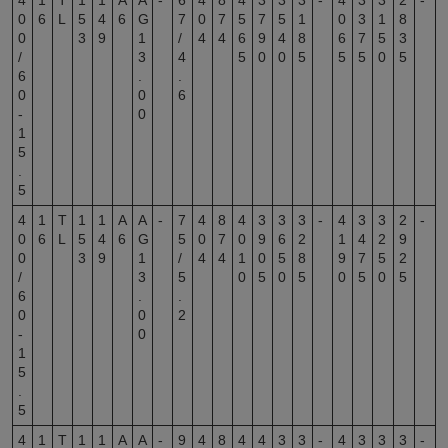
0
6
L
5
4
6
G
7
0
7
5
7
5
1
0
3
1
8
0
3
9
1
/
4
4
6
9
4
8
6
7
5
3
/
3
4
5
0
0
5
5
5
0
5
6
.
.
0
0
6
-
0
1
5
.
5
4
1
T
1
1
A
A
-
7
4
8
4
3
3
3
-
4
3
3
2
-
0
6
L
5
4
6
G
5
0
7
0
9
6
2
1
4
2
9
0
3
9
1
/
4
4
1
0
5
8
9
7
5
2
/
3
5
0
5
0
5
0
5
0
5
6
.
.
0
0
2
-
0
1
5
.
5
4
1
T
1
1
A
A
-
9
4
8
4
4
3
3
-
4
3
3
3
-